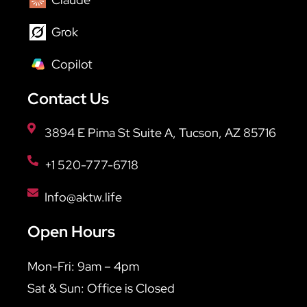
Grok
Copilot
Contact Us
3894 E Pima St Suite A, Tucson, AZ 85716
+1 520-777-6718
Info@aktw.life
Open Hours
Mon-Fri: 9am – 4pm
Sat & Sun: Office is Closed